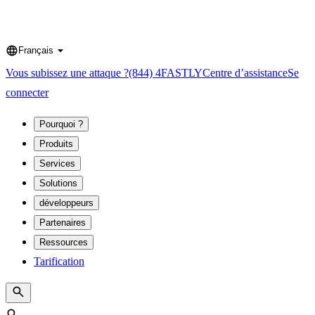
Français
Language
Vous subissez une attaque ?
(844) 4FASTLY
Centre d’assistance
Se
connecter
Pourquoi ?
Produits
Services
Solutions
développeurs
Partenaires
Ressources
Tarification