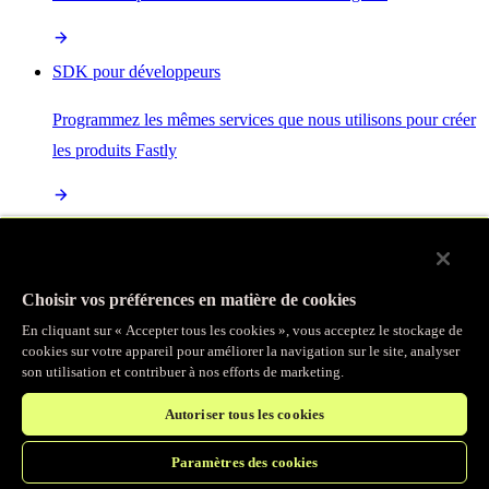
SDK pour développeurs
Programmez les mêmes services que nous utilisons pour créer
les produits Fastly
Enterprise Serverless
La plus puissante de toutes les plateformes sans serveur, basée
Choisir vos préférences en matière de cookies
sur des normes ouvertes et intégrée à la suite complète de
En cliquant sur « Accepter tous les cookies », vous acceptez le stockage de
produits Fastly
cookies sur votre appareil pour améliorer la navigation sur le site, analyser
son utilisation et contribuer à nos efforts de marketing.
Autoriser tous les cookies
IA
Paramètres des cookies
Accélérez vos charges de travail d’IA et gagnez en efficacité