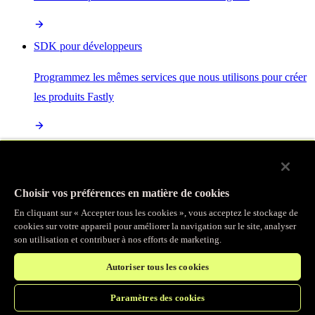
SDK pour développeurs
Programmez les mêmes services que nous utilisons pour créer
les produits Fastly
Enterprise Serverless
La plus puissante de toutes les plateformes sans serveur, basée
Choisir vos préférences en matière de cookies
sur des normes ouvertes et intégrée à la suite complète de
En cliquant sur « Accepter tous les cookies », vous acceptez le stockage de
produits Fastly
cookies sur votre appareil pour améliorer la navigation sur le site, analyser
son utilisation et contribuer à nos efforts de marketing.
Autoriser tous les cookies
IA
Paramètres des cookies
Accélérez vos charges de travail d’IA et gagnez en efficacité