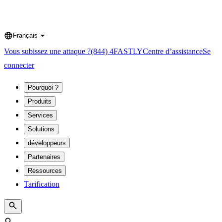
Français
Language
Vous subissez une attaque ?
(844) 4FASTLY
Centre d’assistance
Se
connecter
Pourquoi ?
Produits
Services
Solutions
développeurs
Partenaires
Ressources
Tarification