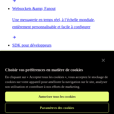
Websockets &amp; Fanout
Une messagerie en temps réel, à l’échelle mondiale,
entièrement personnalisable et facile à configurer
SDK pour développeurs
Programmez les mêmes services que nous utilisons pour créer
les produits Fastly
Choisir vos préférences en matière de cookies
En cliquant sur « Accepter tous les cookies », vous acceptez le stockage de
Enterprise Serverless
cookies sur votre appareil pour améliorer la navigation sur le site, analyser
son utilisation et contribuer à nos efforts de marketing.
La plus puissante de toutes les plateformes sans serveur, basée
Autoriser tous les cookies
sur des normes ouvertes et intégrée à la suite complète de
produits Fastly
Paramètres des cookies