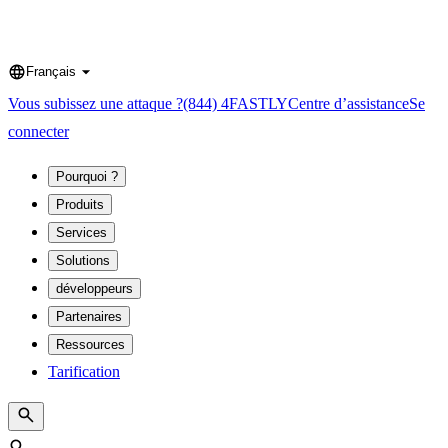
Français
Language
Vous subissez une attaque ?
(844) 4FASTLY
Centre d’assistance
Se
connecter
Pourquoi ?
Produits
Services
Solutions
développeurs
Partenaires
Ressources
Tarification