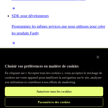
SDK pour développeurs
Programmez les mêmes services que nous utilisons pour créer
les produits Fastly
Enterprise Serverless
La plus puissante de toutes les plateformes sans serveur, basée
Choisir vos préférences en matière de cookies
sur des normes ouvertes et intégrée à la suite complète de
En cliquant sur « Accepter tous les cookies », vous acceptez le stockage de
produits Fastly
cookies sur votre appareil pour améliorer la navigation sur le site, analyser
son utilisation et contribuer à nos efforts de marketing.
Autoriser tous les cookies
IA
Paramètres des cookies
Accélérez vos charges de travail d’IA et gagnez en efficacité