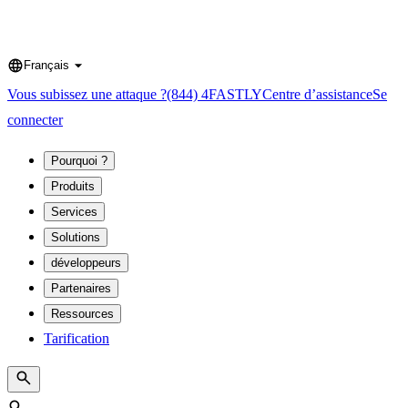
Français
Language
Vous subissez une attaque ?
(844) 4FASTLY
Centre d’assistance
Se
connecter
Pourquoi ?
Produits
Services
Solutions
développeurs
Partenaires
Ressources
Tarification