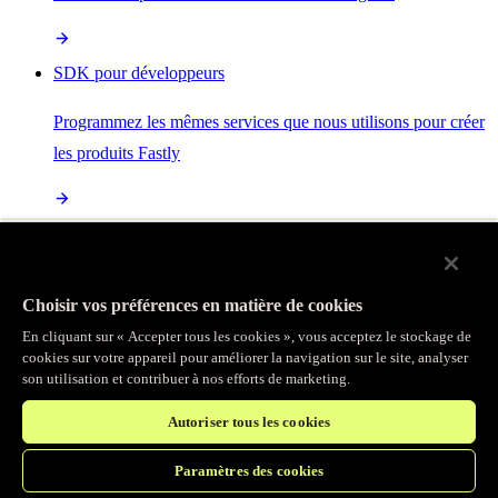
SDK pour développeurs
Programmez les mêmes services que nous utilisons pour créer
les produits Fastly
Enterprise Serverless
La plus puissante de toutes les plateformes sans serveur, basée
Choisir vos préférences en matière de cookies
sur des normes ouvertes et intégrée à la suite complète de
En cliquant sur « Accepter tous les cookies », vous acceptez le stockage de
produits Fastly
cookies sur votre appareil pour améliorer la navigation sur le site, analyser
son utilisation et contribuer à nos efforts de marketing.
Autoriser tous les cookies
IA
Paramètres des cookies
Accélérez vos charges de travail d’IA et gagnez en efficacité