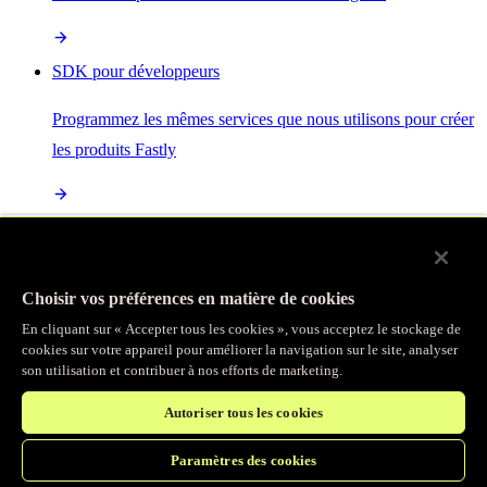
SDK pour développeurs
Programmez les mêmes services que nous utilisons pour créer
les produits Fastly
Enterprise Serverless
La plus puissante de toutes les plateformes sans serveur, basée
Choisir vos préférences en matière de cookies
sur des normes ouvertes et intégrée à la suite complète de
En cliquant sur « Accepter tous les cookies », vous acceptez le stockage de
produits Fastly
cookies sur votre appareil pour améliorer la navigation sur le site, analyser
son utilisation et contribuer à nos efforts de marketing.
Autoriser tous les cookies
IA
Paramètres des cookies
Accélérez vos charges de travail d’IA et gagnez en efficacité