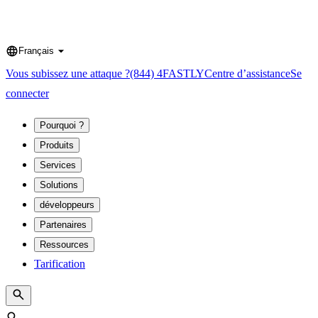
Français
Language
Vous subissez une attaque ?
(844) 4FASTLY
Centre d’assistance
Se
connecter
Pourquoi ?
Produits
Services
Solutions
développeurs
Partenaires
Ressources
Tarification