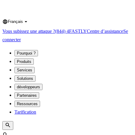
Français
Language
Vous subissez une attaque ?
(844) 4FASTLY
Centre d’assistance
Se
connecter
Pourquoi ?
Produits
Services
Solutions
développeurs
Partenaires
Ressources
Tarification