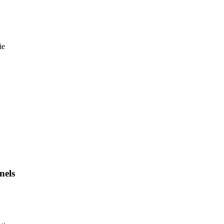
ie
nels