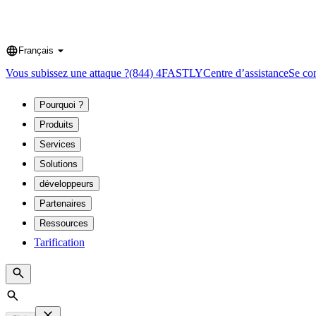
Français
Language
Vous subissez une attaque ?
(844) 4FASTLY
Centre d’assistance
Se co
Pourquoi ?
Produits
Services
Solutions
développeurs
Partenaires
Ressources
Tarification
Search