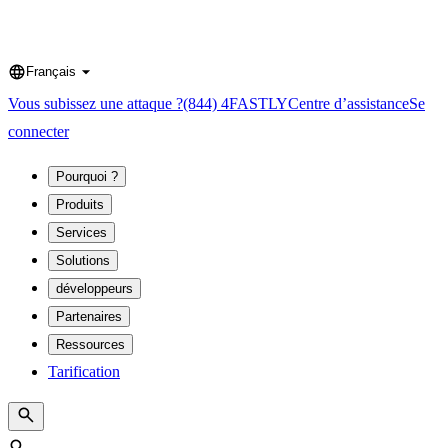
Français
Language
Vous subissez une attaque ?
(844) 4FASTLY
Centre d’assistance
Se
connecter
Pourquoi ?
Produits
Services
Solutions
développeurs
Partenaires
Ressources
Tarification