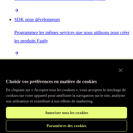
SDK pour développeurs
Programmez les mêmes services que nous utilisons pour créer
les produits Fastly
Enterprise Serverless
La plus puissante de toutes les plateformes sans serveur, basée
Choisir vos préférences en matière de cookies
sur des normes ouvertes et intégrée à la suite complète de
En cliquant sur « Accepter tous les cookies », vous acceptez le stockage de
produits Fastly
cookies sur votre appareil pour améliorer la navigation sur le site, analyser
son utilisation et contribuer à nos efforts de marketing.
Autoriser tous les cookies
IA
Paramètres des cookies
Accélérez vos charges de travail d’IA et gagnez en efficacité