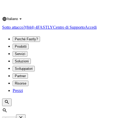
Italiano
Language
Sotto attacco?
(844) 4FASTLY
Centro di Supporto
Accedi
Perché Fastly?
Prodotti
Servizi
Soluzioni
Sviluppatori
Partner
Risorse
Prezzi
Search