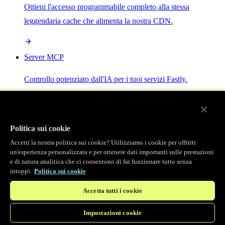
Ottieni l'accesso programmabile completo alla stessa
leggendaria cache che alimenta la nostra CDN.
Server MCP
Controllo potenziato dall'IA per i tuoi servizi Fastly.
Politica sui cookie
Accetti la nostra politica sui cookie? Utilizziamo i cookie per offrirti
/
Prodotti
un'esperienza personalizzata e per ottenere dati importanti sulle prestazioni
Main menu
e di natura analitica che ci consentono di far funzionare tutto senza
intoppi.
Politica sui cookie
Osservabilità
Accetta tutti i cookie
Logging in tempo reale
Impostazioni cookie