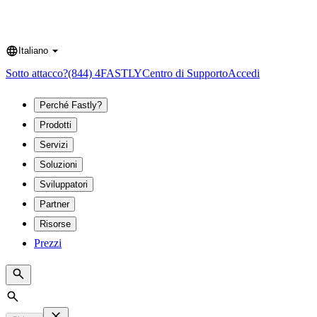
Italiano
Language
Sotto attacco?
(844) 4FASTLY
Centro di Supporto
Accedi
Perché Fastly?
Prodotti
Servizi
Soluzioni
Sviluppatori
Partner
Risorse
Prezzi
Search