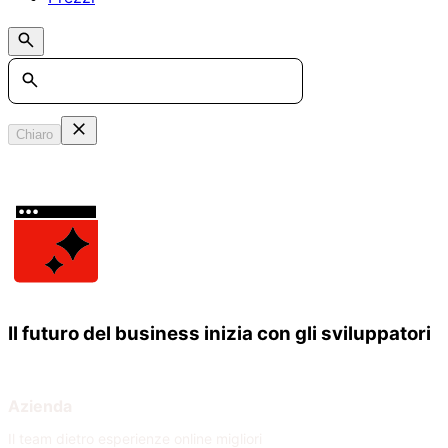
Search
Chiaro
Il futuro del business inizia con gli sviluppatori
Azienda
Il team dietro esperienze online migliori