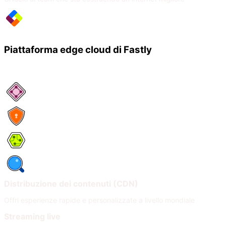
Piattaforma edge cloud di Fastly
Servizi di rete
Sicurezza
Compute
Osservabilità
Distribuzione dei contenuti (CDN)
Offri esperienze rapide e personalizzate a livello mondiale
Streaming live