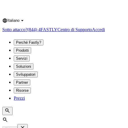
Italiano
Language
Sotto attacco?
(844) 4FASTLY
Centro di Supporto
Accedi
Perché Fastly?
Prodotti
Servizi
Soluzioni
Sviluppatori
Partner
Risorse
Prezzi
Search