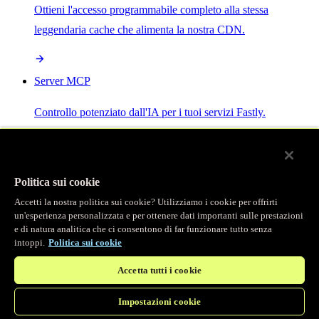
Ottieni l'accesso programmabile completo alla stessa
leggendaria cache che alimenta la nostra CDN.
Server MCP
Controllo potenziato dall'IA per i tuoi servizi Fastly.
Politica sui cookie
Accetti la nostra politica sui cookie? Utilizziamo i cookie per offrirti
/
Prodotti
un'esperienza personalizzata e per ottenere dati importanti sulle prestazioni
Main menu
e di natura analitica che ci consentono di far funzionare tutto senza
intoppi.
Politica sui cookie
Osservabilità
Accetta tutti i cookie
Logging in tempo reale
Impostazioni cookie