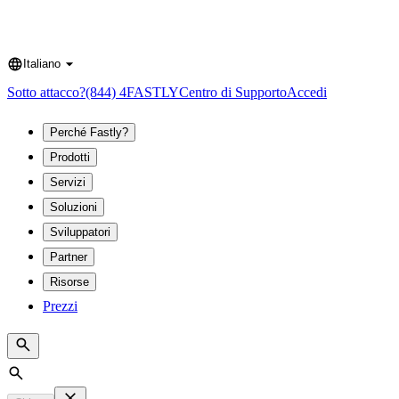
Italiano
Language
Sotto attacco?
(844) 4FASTLY
Centro di Supporto
Accedi
Perché Fastly?
Prodotti
Servizi
Soluzioni
Sviluppatori
Partner
Risorse
Prezzi
Search