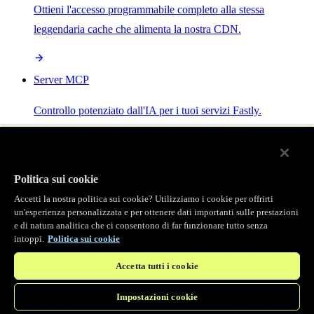
Ottieni l'accesso programmabile completo alla stessa
leggendaria cache che alimenta la nostra CDN.
Server MCP
Controllo potenziato dall'IA per i tuoi servizi Fastly.
Politica sui cookie
Accetti la nostra politica sui cookie? Utilizziamo i cookie per offrirti
/
Prodotti
un'esperienza personalizzata e per ottenere dati importanti sulle prestazioni
Main menu
e di natura analitica che ci consentono di far funzionare tutto senza
intoppi.
Politica sui cookie
Osservabilità
Accetta tutti i cookie
Logging in tempo reale
Impostazioni cookie