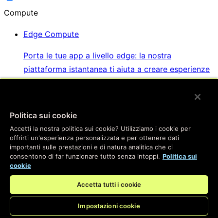
Compute
Edge Compute
Porta le tue app a livello edge: la nostra
piattaforma istantanea ti aiuta a creare esperienze
straordinarie per i tuoi utenti
Politica sui cookie
Key Value Store
Accetti la nostra politica sui cookie? Utilizziamo i cookie per
offrirti un'esperienza personalizzata e per ottenere dati
Il Key Value Store più veloce che puoi ottenere, con
importanti sulle prestazioni e di natura analitica che ci
la stessa facilità di utilizzo degli strumenti di
consentono di far funzionare tutto senza intoppi.
Politica sui
database che conosci bene
cookie
Accetta tutti i cookie
WebSockets e Fanout
Impostazioni cookie