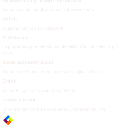
Relazioni con gli analisti del settore
Scopri cosa dicono gli analisti di settore su Fastly
Notizie
Aggiornamenti e annunci recenti
Piattaforma
La piattaforma per esperienze digitali migliori, più veloci e più
sicure
Storie dei nostri clienti
Scopri come hanno avuto successo i migliori siti web
Eventi
Connettiti con Fastly durante un evento
Lavora con noi
Unisciti al team che sta costruendo un internet migliore