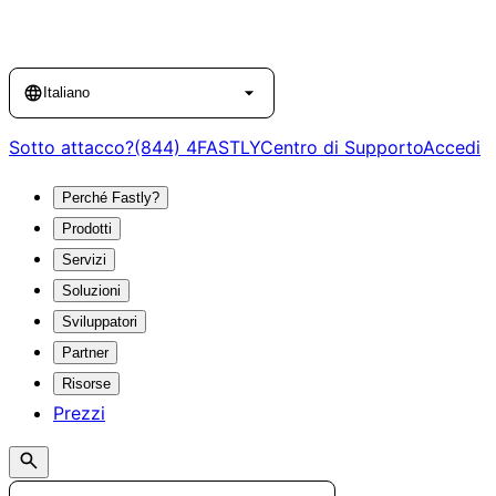
Language
Italiano
Sotto attacco?
(844) 4FASTLY
Centro di Supporto
Accedi
Perché Fastly?
Prodotti
Servizi
Soluzioni
Sviluppatori
Partner
Risorse
Prezzi
Search