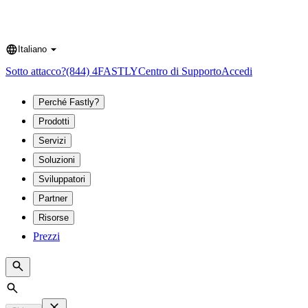
Italiano
Language
Sotto attacco?
(844) 4FASTLY
Centro di Supporto
Accedi
Perché Fastly?
Prodotti
Servizi
Soluzioni
Sviluppatori
Partner
Risorse
Prezzi
Search