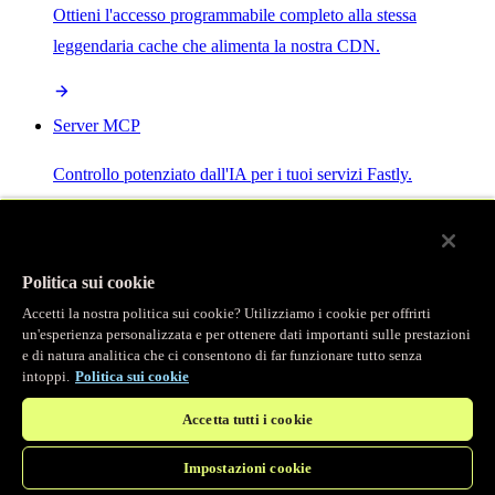
Ottieni l'accesso programmabile completo alla stessa
leggendaria cache che alimenta la nostra CDN.
Server MCP
Controllo potenziato dall'IA per i tuoi servizi Fastly.
Politica sui cookie
Accetti la nostra politica sui cookie? Utilizziamo i cookie per offrirti
/
Prodotti
un'esperienza personalizzata e per ottenere dati importanti sulle prestazioni
Main menu
e di natura analitica che ci consentono di far funzionare tutto senza
intoppi.
Politica sui cookie
Osservabilità
Accetta tutti i cookie
Logging in tempo reale
Impostazioni cookie