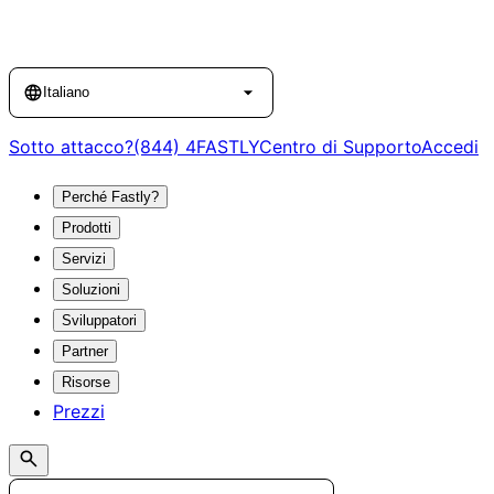
Language
Italiano
Sotto attacco?
(844) 4FASTLY
Centro di Supporto
Accedi
Perché Fastly?
Prodotti
Servizi
Soluzioni
Sviluppatori
Partner
Risorse
Prezzi
Search