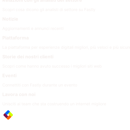
Relazioni con gli analisti del settore
Scopri cosa dicono gli analisti di settore su Fastly
Notizie
Aggiornamenti e annunci recenti
Piattaforma
La piattaforma per esperienze digitali migliori, più veloci e più sicur
Storie dei nostri clienti
Scopri come hanno avuto successo i migliori siti web
Eventi
Connettiti con Fastly durante un evento
Lavora con noi
Unisciti al team che sta costruendo un internet migliore