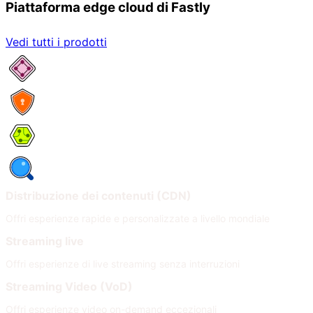
Piattaforma edge cloud di Fastly
Vedi tutti i prodotti
Servizi di rete
Sicurezza
Compute
Osservabilità
Distribuzione dei contenuti (CDN)
Offri esperienze rapide e personalizzate a livello mondiale
Streaming live
Offri esperienze di live streaming senza interruzioni
Streaming Video (VoD)
Offri esperienze video on-demand eccezionali