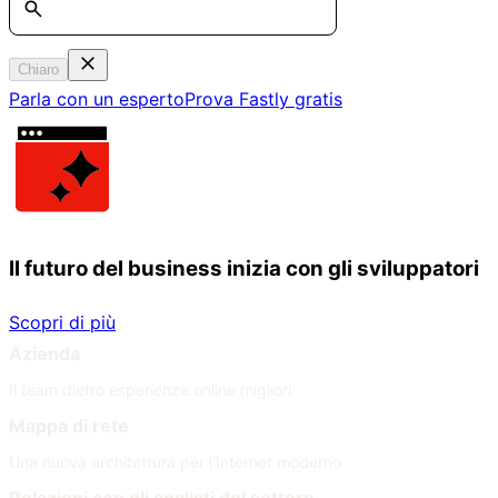
Chiaro
Parla con un esperto
Prova Fastly gratis
Il futuro del business inizia con gli sviluppatori
Scopri di più
Azienda
Il team dietro esperienze online migliori
Mappa di rete
Una nuova architettura per l'Internet moderno