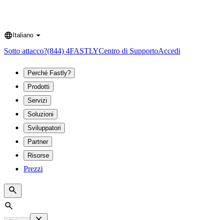
Italiano
Language
Sotto attacco?
(844) 4FASTLY
Centro di Supporto
Accedi
Perché Fastly?
Prodotti
Servizi
Soluzioni
Sviluppatori
Partner
Risorse
Prezzi
Search