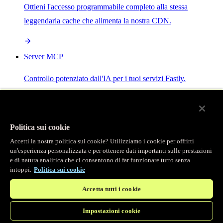
Ottieni l'accesso programmabile completo alla stessa
leggendaria cache che alimenta la nostra CDN.
Server MCP
Controllo potenziato dall'IA per i tuoi servizi Fastly.
Politica sui cookie
Accetti la nostra politica sui cookie? Utilizziamo i cookie per offrirti
/
Prodotti
un'esperienza personalizzata e per ottenere dati importanti sulle prestazioni
Main menu
e di natura analitica che ci consentono di far funzionare tutto senza
intoppi.
Politica sui cookie
Osservabilità
Accetta tutti i cookie
Logging in tempo reale
Impostazioni cookie