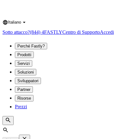
Italiano
Language
Sotto attacco?
(844) 4FASTLY
Centro di Supporto
Accedi
Perché Fastly?
Prodotti
Servizi
Soluzioni
Sviluppatori
Partner
Risorse
Prezzi
Search