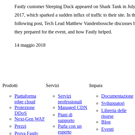
Fastly customer Sleeping Duck appeared on Shark Tank in Jul
2017, which sparked a sudden influx of traffic to their site. In t
following post, Tech Lead Matthew Vandenbossche discusses
they prepared for the event, and how Fastly helped.
14 maggio 2018
Prodotti
Servizi
Impara
Piattaforma
Servizi
Documentazione
edge cloud
professionali
Sviluppatori
Protezione
Managed CDN
Libreria delle
DDoS
Piani di
risorse
Next-Gen WAF
supporto
Blog
Prezzi
Parla con un
Eventi
esperto
Prova Fastly