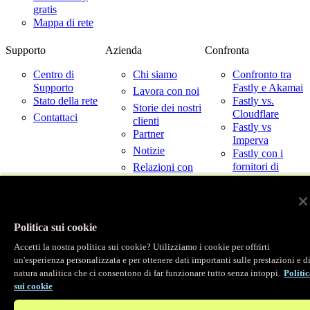
gratis
Mappa di rete
Supporto
Azienda
Confronta
Centro di
Chi siamo
Confronto tra
Supporto
Fastly e Akamai
Lavora con noi
Stato della rete
Fastly vs.
Storie dei nostri
Cloudflare
Contattaci
clienti
Fastly vs
Partner
Imperva
Notizie
Fastly con i
fornitori di
Relazioni con
servizi cloud
gli investitori
Fiducia
© Fastly 2026
Politica sui cookie
X
LinkedIn
Termini di servizio
Accetti la nostra politica sui cookie? Utilizziamo i cookie per offrirti
Instagram
Informativa sulla privacy
un'esperienza personalizzata e per ottenere dati importanti sulle prestazioni e d
YouTube
Uso accettabile
natura analitica che ci consentono di far funzionare tutto senza intoppi.
Politi
sui cookie