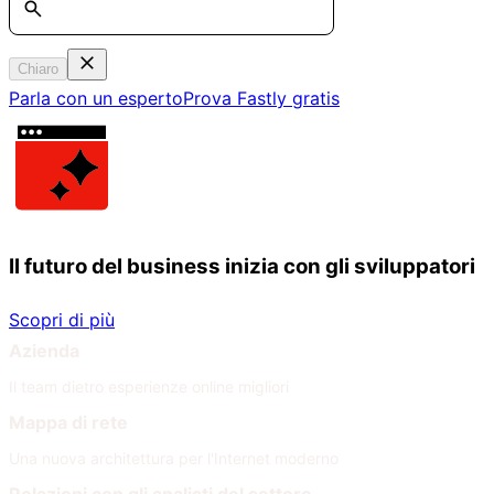
Chiaro
Parla con un esperto
Prova Fastly gratis
Il futuro del business inizia con gli sviluppatori
Scopri di più
Azienda
Il team dietro esperienze online migliori
Mappa di rete
Una nuova architettura per l'Internet moderno