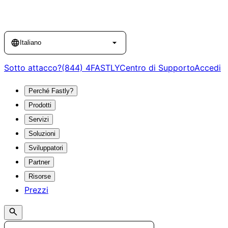
Language
Italiano
Sotto attacco?
(844) 4FASTLY
Centro di Supporto
Accedi
Perché Fastly?
Prodotti
Servizi
Soluzioni
Sviluppatori
Partner
Risorse
Prezzi
Search