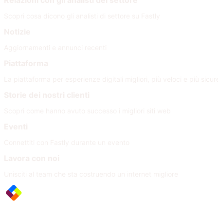
Relazioni con gli analisti del settore
Scopri cosa dicono gli analisti di settore su Fastly
Notizie
Aggiornamenti e annunci recenti
Piattaforma
La piattaforma per esperienze digitali migliori, più veloci e più sicur
Storie dei nostri clienti
Scopri come hanno avuto successo i migliori siti web
Eventi
Connettiti con Fastly durante un evento
Lavora con noi
Unisciti al team che sta costruendo un internet migliore