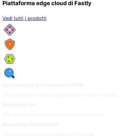
Piattaforma edge cloud di Fastly
Vedi tutti i prodotti
Servizi di rete
Sicurezza
Compute
Osservabilità
Distribuzione dei contenuti (CDN)
Offri esperienze rapide e personalizzate a livello mondiale
Streaming live
Offri esperienze di live streaming senza interruzioni
Streaming Video (VoD)
Offri esperienze video on-demand eccezionali