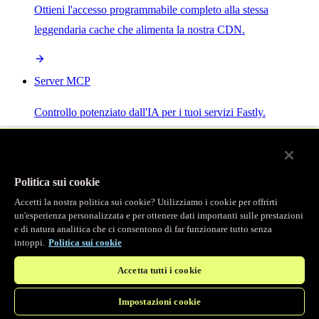
Ottieni l'accesso programmabile completo alla stessa
leggendaria cache che alimenta la nostra CDN.
Server MCP
Controllo potenziato dall'IA per i tuoi servizi Fastly.
Politica sui cookie
Accetti la nostra politica sui cookie? Utilizziamo i cookie per offrirti
/
Prodotti
un'esperienza personalizzata e per ottenere dati importanti sulle prestazioni
Main menu
e di natura analitica che ci consentono di far funzionare tutto senza
intoppi.
Politica sui cookie
Osservabilità
Accetta tutti i cookie
Logging in tempo reale
Impostazioni cookie