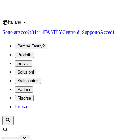
Italiano
Language
Sotto attacco?
(844) 4FASTLY
Centro di Supporto
Accedi
Perché Fastly?
Prodotti
Servizi
Soluzioni
Sviluppatori
Partner
Risorse
Prezzi
Search