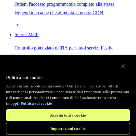
Ottieni l'accesso programmabile completo alla stessa
leggendaria cache che alimenta la nostra CDN.
Server MCP
Controllo potenziato dall'IA per i tuoi servizi Fastly.
Politica sui cookie
Accetti la nostra politica sui cookie? Utilizziamo i cookie per offrirti
/
Prodotti
un'esperienza personalizzata e per ottenere dati importanti sulle prestazioni
Main menu
e di natura analitica che ci consentono di far funzionare tutto senza
intoppi.
Politica sui cookie
Osservabilità
Accetta tutti i cookie
Logging in tempo reale
Impostazioni cookie