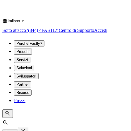
Italiano
Language
Sotto attacco?
(844) 4FASTLY
Centro di Supporto
Accedi
Perché Fastly?
Prodotti
Servizi
Soluzioni
Sviluppatori
Partner
Risorse
Prezzi
Search