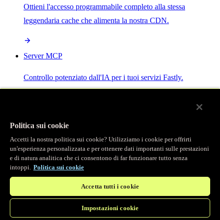
Ottieni l'accesso programmabile completo alla stessa
leggendaria cache che alimenta la nostra CDN.
Server MCP
Controllo potenziato dall'IA per i tuoi servizi Fastly.
Politica sui cookie
Accetti la nostra politica sui cookie? Utilizziamo i cookie per offrirti
/
Prodotti
un'esperienza personalizzata e per ottenere dati importanti sulle prestazioni
Main menu
e di natura analitica che ci consentono di far funzionare tutto senza
intoppi.
Politica sui cookie
Osservabilità
Accetta tutti i cookie
Logging in tempo reale
Impostazioni cookie