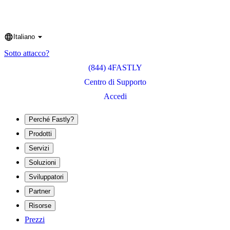
Italiano
Language
Sotto attacco?
(844) 4FASTLY
Centro di Supporto
Accedi
Perché Fastly?
Prodotti
Servizi
Soluzioni
Sviluppatori
Partner
Risorse
Prezzi