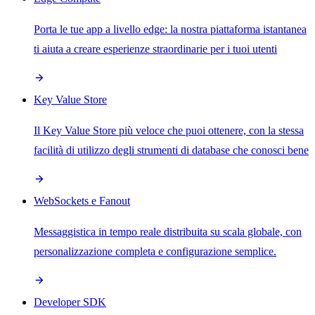
Porta le tue app a livello edge: la nostra piattaforma istantanea
ti aiuta a creare esperienze straordinarie per i tuoi utenti
Key Value Store
Il Key Value Store più veloce che puoi ottenere, con la stessa
facilità di utilizzo degli strumenti di database che conosci bene
WebSockets e Fanout
Messaggistica in tempo reale distribuita su scala globale, con
personalizzazione completa e configurazione semplice.
Developer SDK