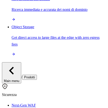
Ricerca immediata e accurata dei nomi di dominio
Object Storage
Get direct access to large files at the edge with zero egress
fees
/
Prodotti
Main menu
Sicurezza
Next-Gen WAF