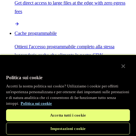
Get direct access to large files at the edge with zero egress
fees
Cache programmabile
Ottieni l'accesso programmabile completo alla stessa
leggendaria cache che alimenta la nostra CDN.
Server MCP
Politica sui cookie
Accetti la nostra politica sui cookie? Utilizziamo i cookie per offrirti
Controllo potenziato dall'IA per i tuoi servizi Fastly.
un'esperienza personalizzata e per ottenere dati importanti sulle prestazioni
e di natura analitica che ci consentono di far funzionare tutto senza
intoppi.
Politica sui cookie
Accetta tutti i cookie
Impostazioni cookie
/
Prodotti