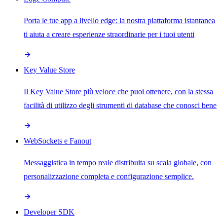
Porta le tue app a livello edge: la nostra piattaforma istantanea
ti aiuta a creare esperienze straordinarie per i tuoi utenti
Key Value Store
Il Key Value Store più veloce che puoi ottenere, con la stessa
facilità di utilizzo degli strumenti di database che conosci bene
WebSockets e Fanout
Messaggistica in tempo reale distribuita su scala globale, con
personalizzazione completa e configurazione semplice.
Developer SDK