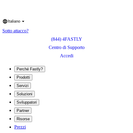
Italiano
Language
Sotto attacco?
(844) 4FASTLY
Centro di Supporto
Accedi
Perché Fastly?
Prodotti
Servizi
Soluzioni
Sviluppatori
Partner
Risorse
Prezzi