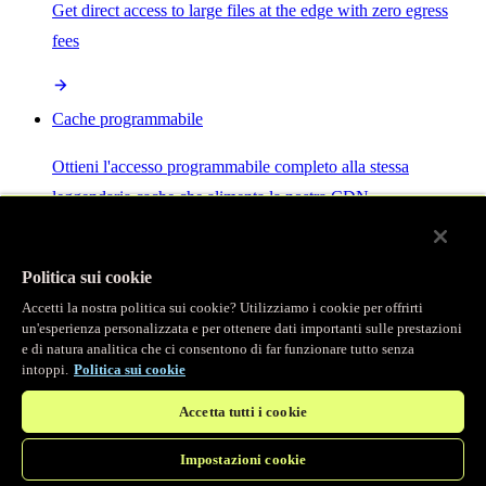
Get direct access to large files at the edge with zero egress
fees
Cache programmabile
Ottieni l'accesso programmabile completo alla stessa
leggendaria cache che alimenta la nostra CDN.
Server MCP
Politica sui cookie
Accetti la nostra politica sui cookie? Utilizziamo i cookie per offrirti
Controllo potenziato dall'IA per i tuoi servizi Fastly.
un'esperienza personalizzata e per ottenere dati importanti sulle prestazioni
e di natura analitica che ci consentono di far funzionare tutto senza
intoppi.
Politica sui cookie
Accetta tutti i cookie
Impostazioni cookie
/
Prodotti