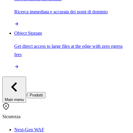
Ricerca immediata e accurata dei nomi di dominio
Object Storage
Get direct access to large files at the edge with zero egress
fees
/
Prodotti
Main menu
Sicurezza
Next-Gen WAF