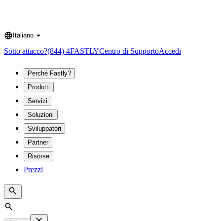
Italiano
Language
Sotto attacco?
(844) 4FASTLY
Centro di Supporto
Accedi
Perché Fastly?
Prodotti
Servizi
Soluzioni
Sviluppatori
Partner
Risorse
Prezzi
Search