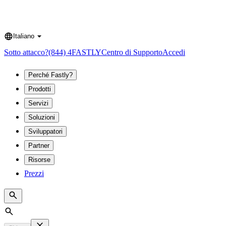
Italiano
Language
Sotto attacco?
(844) 4FASTLY
Centro di Supporto
Accedi
Perché Fastly?
Prodotti
Servizi
Soluzioni
Sviluppatori
Partner
Risorse
Prezzi
Search