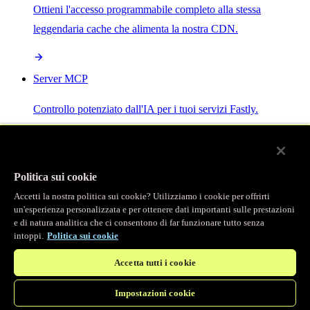
Ottieni l'accesso programmabile completo alla stessa
leggendaria cache che alimenta la nostra CDN.
Server MCP
Controllo potenziato dall'IA per i tuoi servizi Fastly.
Politica sui cookie
Accetti la nostra politica sui cookie? Utilizziamo i cookie per offrirti
/
Prodotti
un'esperienza personalizzata e per ottenere dati importanti sulle prestazioni
Main menu
e di natura analitica che ci consentono di far funzionare tutto senza
intoppi.
Politica sui cookie
Osservabilità
Accetta tutti i cookie
Logging in tempo reale
Impostazioni cookie