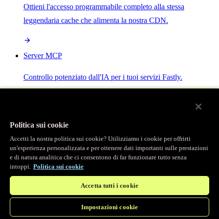
Ottieni l'accesso programmabile completo alla stessa
leggendaria cache che alimenta la nostra CDN.
Server MCP
Controllo potenziato dall'IA per i tuoi servizi Fastly.
Politica sui cookie
Accetti la nostra politica sui cookie? Utilizziamo i cookie per offrirti
/
Prodotti
un'esperienza personalizzata e per ottenere dati importanti sulle prestazioni
Main menu
e di natura analitica che ci consentono di far funzionare tutto senza
intoppi.
Politica sui cookie
Osservabilità
Accetta tutti i cookie
Logging in tempo reale
Impostazioni cookie