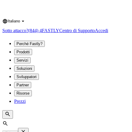
Italiano
Language
Sotto attacco?
(844) 4FASTLY
Centro di Supporto
Accedi
Perché Fastly?
Prodotti
Servizi
Soluzioni
Sviluppatori
Partner
Risorse
Prezzi
Search