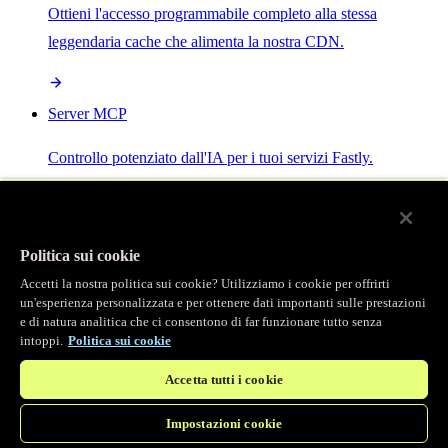
Ottieni l'accesso programmabile completo alla stessa
leggendaria cache che alimenta la nostra CDN.
Server MCP
Controllo potenziato dall'IA per i tuoi servizi Fastly.
Politica sui cookie
Accetti la nostra politica sui cookie? Utilizziamo i cookie per offrirti
/
Prodotti
un'esperienza personalizzata e per ottenere dati importanti sulle prestazioni
Main menu
e di natura analitica che ci consentono di far funzionare tutto senza
intoppi.
Politica sui cookie
Osservabilità
Accetta tutti i cookie
Logging in tempo reale
Impostazioni cookie