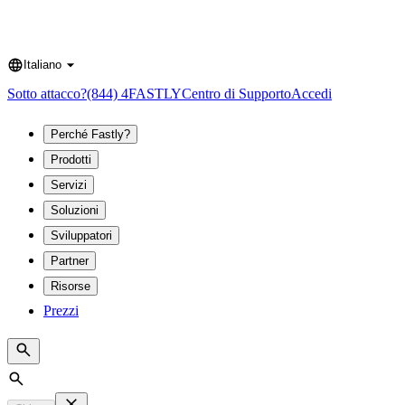
Italiano
Language
Sotto attacco?
(844) 4FASTLY
Centro di Supporto
Accedi
Perché Fastly?
Prodotti
Servizi
Soluzioni
Sviluppatori
Partner
Risorse
Prezzi
Search