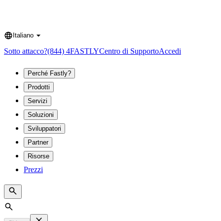
Italiano
Language
Sotto attacco?
(844) 4FASTLY
Centro di Supporto
Accedi
Perché Fastly?
Prodotti
Servizi
Soluzioni
Sviluppatori
Partner
Risorse
Prezzi
Search