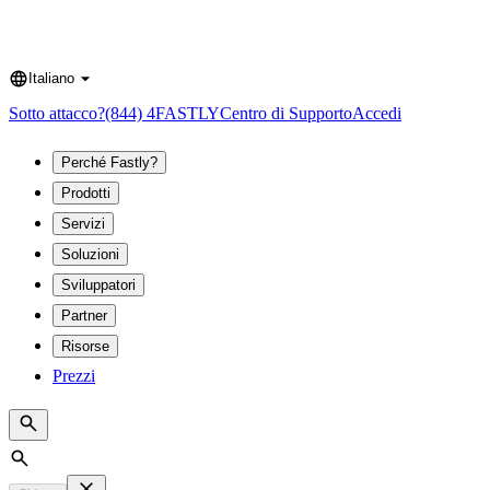
Italiano
Language
Sotto attacco?
(844) 4FASTLY
Centro di Supporto
Accedi
Perché Fastly?
Prodotti
Servizi
Soluzioni
Sviluppatori
Partner
Risorse
Prezzi
Search