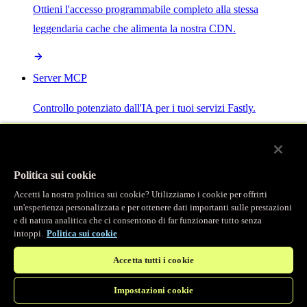
Ottieni l'accesso programmabile completo alla stessa
leggendaria cache che alimenta la nostra CDN.
Server MCP
Controllo potenziato dall'IA per i tuoi servizi Fastly.
Politica sui cookie
Accetti la nostra politica sui cookie? Utilizziamo i cookie per offrirti
/
Prodotti
un'esperienza personalizzata e per ottenere dati importanti sulle prestazioni
Main menu
e di natura analitica che ci consentono di far funzionare tutto senza
intoppi.
Politica sui cookie
Osservabilità
Accetta tutti i cookie
Logging in tempo reale
Impostazioni cookie