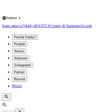
Italiano
Language
Sotto attacco?
(844) 4FASTLY
Centro di Supporto
Accedi
Perché Fastly?
Prodotti
Servizi
Soluzioni
Sviluppatori
Partner
Risorse
Prezzi
Search