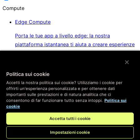
Compute
Edge Compute
Porta le tue app a livello edge: la nostra
piattaforma istantanea ti aiuta a creare esperienze
straordinarie per i tuoi utenti
Politica sui cookie
Key Value Store
Accetti la nostra politica sui cookie? Utilizziamo i cookie per
offrirti un'esperienza personalizzata e per ottenere dati
Il Key Value Store più veloce che puoi ottenere, con
importanti sulle prestazioni e di natura analitica che ci
la stessa facilità di utilizzo degli strumenti di
consentono di far funzionare tutto senza intoppi.
Politica sui
database che conosci bene
cookie
Accetta tutti i cookie
WebSockets e Fanout
Impostazioni cookie