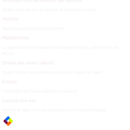
Relazioni con gli analisti del settore
Scopri cosa dicono gli analisti di settore su Fastly
Notizie
Aggiornamenti e annunci recenti
Piattaforma
La piattaforma per esperienze digitali migliori, più veloci e più
sicure
Storie dei nostri clienti
Scopri come hanno avuto successo i migliori siti web
Eventi
Connettiti con Fastly durante un evento
Lavora con noi
Unisciti al team che sta costruendo un internet migliore