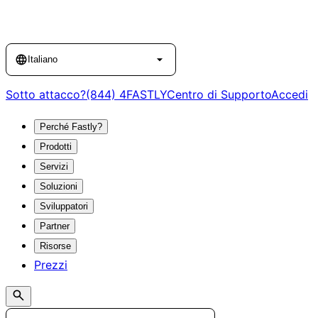
Language
Italiano
Sotto attacco?
(844) 4FASTLY
Centro di Supporto
Accedi
Perché Fastly?
Prodotti
Servizi
Soluzioni
Sviluppatori
Partner
Risorse
Prezzi
Search