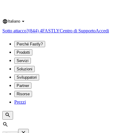
Italiano
Language
Sotto attacco?
(844) 4FASTLY
Centro di Supporto
Accedi
Perché Fastly?
Prodotti
Servizi
Soluzioni
Sviluppatori
Partner
Risorse
Prezzi
Search