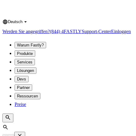
Deutsch
Language
Werden Sie angegriffen?
(844) 4FASTLY
Support-Center
Einloggen
Warum Fastly?
Produkte
Services
Lösungen
Devs
Partner
Ressourcen
Preise
Search