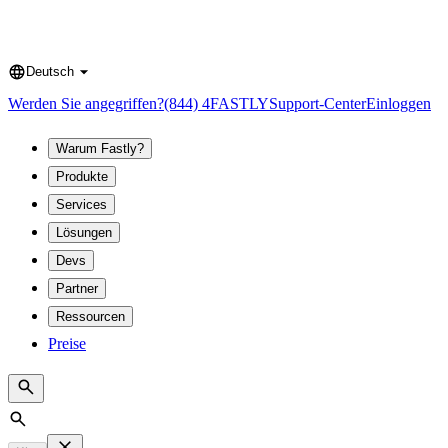
Deutsch
Language
Werden Sie angegriffen?
(844) 4FASTLY
Support-Center
Einloggen
Warum Fastly?
Produkte
Services
Lösungen
Devs
Partner
Ressourcen
Preise
Search