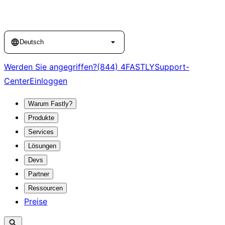
Language
Deutsch
Werden Sie angegriffen?
(844) 4FASTLY
Support-
Center
Einloggen
Warum Fastly?
Produkte
Services
Lösungen
Devs
Partner
Ressourcen
Preise