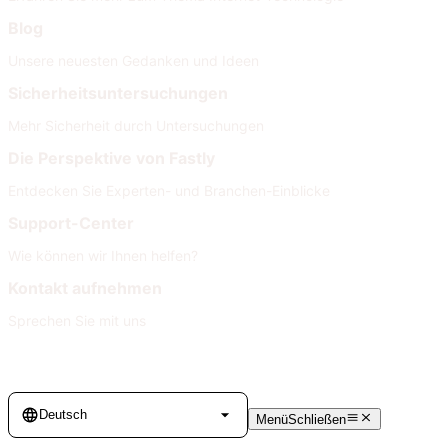
Blog
Unsere neuesten Gedanken und Ideen
Sicherheitsuntersuchungen
Mehr Sicherheit durch Untersuchungen
Die Perspektive von Fastly
Entdecken Sie Experten- und Branchen-Einblicke
Support-Center
Wie können wir Ihnen helfen?
Kontakt aufnehmen
Sprechen Sie mit uns
Language
Deutsch
Menü
Schließen