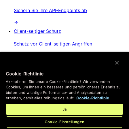
Sichern Sie Ihre API-Endpoints ab
Client-seitiger Schutz
Schutz vor Client-seitigen Angriffen
AI-Bot-Management
Cookie-Richtlinie
Verhindern Sie, dass KI-Bots Website-Inhalte
Akzeptieren Sie unsere Cookie-Richtlinie? Wir verwenden
scrapen
Cookies, um Ihnen ein besseres und persönlicheres Erlebnis zu
bieten und wichtige Performance- und Analysedaten zu
erheben, damit alles reibungslos läuft.
Cookie-Richtlinie
Ja
Cookie-Einstellungen
/
Produkte
Main menu