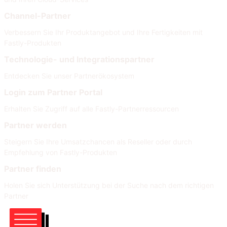
Channel-Partner
Verbessern Sie Ihr Produktangebot und Ihre Fertigkeiten mit
Fastly-Produkten
Technologie- und Integrationspartner
Entdecken Sie unser Partnerökosystem
Login zum Partner Portal
Erhalten Sie Zugriff auf alle Fastly-Partnerressourcen
Partner werden
Steigern Sie Ihre Umsatzchancen als Reseller oder durch
Empfehlung von Fastly-Produkten
Partner finden
Holen Sie sich Unterstützung bei der Suche nach dem richtigen
Partner