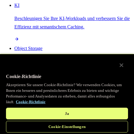
KI
Beschleunigen Sie Ihre KI-Workloads und verbessern Sie die
Effizienz mit semantischem Caching.
Object Storage
Get direct access to large files at the edge with zero egress
fees
Cookie-Richtlinie
Akzeptieren Sie unsere Cookie-Richtlinie? Wir verwenden Cookies, um
Ihnen ein besseres und persönlicheres Erlebnis zu bieten und wichtige
Programmierbarer Cache
Performance- und Analysedaten zu erheben, damit alles reibungslos
läuft.
Cookie-Richtlinie
Erhalten Sie vollständigen programmatischen Zugriff auf das
legendäre Caching, das unser CDN antreibt.
Ja
Cookie-Einstellungen