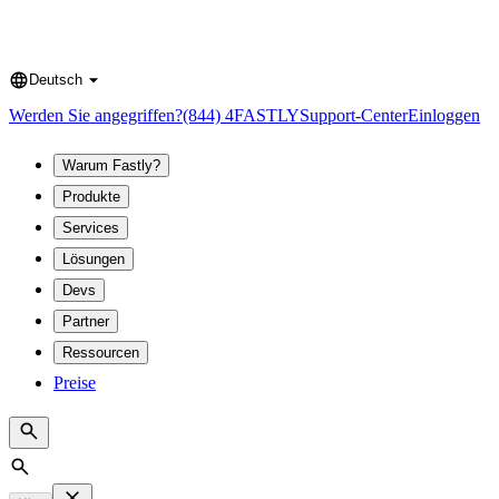
Deutsch
Language
Werden Sie angegriffen?
(844) 4FASTLY
Support-Center
Einloggen
Warum Fastly?
Produkte
Services
Lösungen
Devs
Partner
Ressourcen
Preise
Search