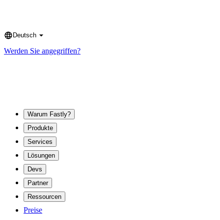
Deutsch
Language
Werden Sie angegriffen?
Warum Fastly?
Produkte
Services
Lösungen
Devs
Partner
Ressourcen
Preise