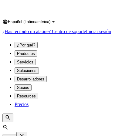
Español (Latinoamérica)
Language
¿Has recibido un ataque?
Centro de soporte
Iniciar sesión
¿Por qué?
Productos
Servicios
Soluciones
Desarrolladores
Socios
Resources
Precios
Search