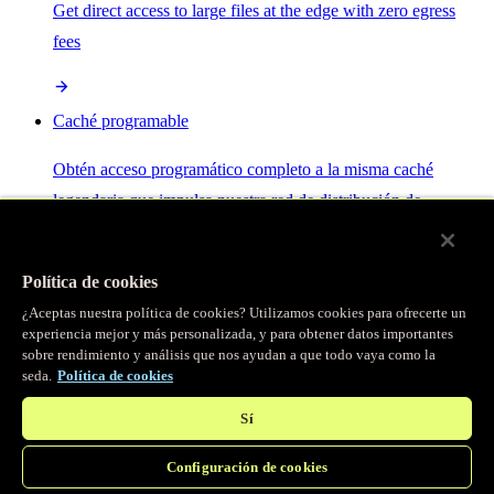
Get direct access to large files at the edge with zero egress
fees
Caché programable
Obtén acceso programático completo a la misma caché
legendaria que impulsa nuestra red de distribución de
contenido.
Política de cookies
Servidor MCP
¿Aceptas nuestra política de cookies? Utilizamos cookies para ofrecerte un
experiencia mejor y más personalizada, y para obtener datos importantes
sobre rendimiento y análisis que nos ayudan a que todo vaya como la
Control por IA para tus servicios Fastly.
seda.
Política de cookies
Sí
Configuración de cookies