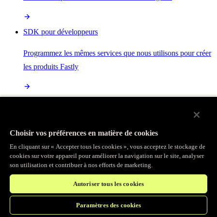
SDK pour développeurs
Programmez les mêmes services que nous utilisons pour créer
les produits Fastly
Enterprise Serverless
La plus puissante de toutes les plateformes sans serveur, basée
Choisir vos préférences en matière de cookies
sur des normes ouvertes et intégrée à la suite complète de
En cliquant sur « Accepter tous les cookies », vous acceptez le stockage de
produits Fastly
cookies sur votre appareil pour améliorer la navigation sur le site, analyser
son utilisation et contribuer à nos efforts de marketing.
Autoriser tous les cookies
IA
Paramètres des cookies
Accélérez vos charges de travail d’IA et gagnez en efficacité