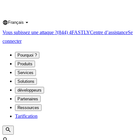
Français
Language
Vous subissez une attaque ?
(844) 4FASTLY
Centre d’assistance
Se
connecter
Pourquoi ?
Produits
Services
Solutions
développeurs
Partenaires
Ressources
Tarification