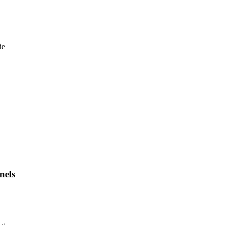
ie
nels