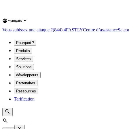
Français
Language
Vous subissez une attaque ?
(844) 4FASTLY
Centre d’assistance
Se co
Pourquoi ?
Produits
Services
Solutions
développeurs
Partenaires
Ressources
Tarification
Search