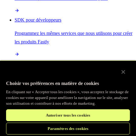
SDK pour développeurs
Programmez les mêmes services que nous utilisons pour créer
les produits Fastly
Enterprise Serverless
La plus puissante de toutes les plateformes sans serveur, basée
Choisir vos préférences en matière de cookies
sur des normes ouvertes et intégrée à la suite complète de
En cliquant sur « Accepter tous les cookies », vous acceptez le stockage de
produits Fastly
cookies sur votre appareil pour améliorer la navigation sur le site, analyser
son utilisation et contribuer à nos efforts de marketing.
Autoriser tous les cookies
IA
Paramètres des cookies
Accélérez vos charges de travail d’IA et gagnez en efficacité