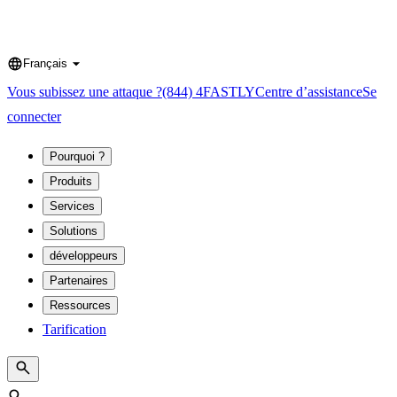
Français
Language
Vous subissez une attaque ?
(844) 4FASTLY
Centre d’assistance
Se
connecter
Pourquoi ?
Produits
Services
Solutions
développeurs
Partenaires
Ressources
Tarification