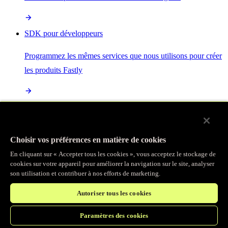
SDK pour développeurs
Programmez les mêmes services que nous utilisons pour créer
les produits Fastly
Enterprise Serverless
La plus puissante de toutes les plateformes sans serveur, basée
Choisir vos préférences en matière de cookies
sur des normes ouvertes et intégrée à la suite complète de
En cliquant sur « Accepter tous les cookies », vous acceptez le stockage de
produits Fastly
cookies sur votre appareil pour améliorer la navigation sur le site, analyser
son utilisation et contribuer à nos efforts de marketing.
Autoriser tous les cookies
IA
Paramètres des cookies
Accélérez vos charges de travail d’IA et gagnez en efficacité