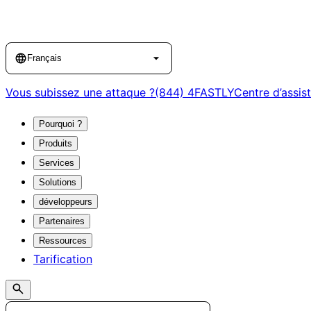
Language
Français
Vous subissez une attaque ?
(844) 4FASTLY
Centre d’assis
Pourquoi ?
Produits
Services
Solutions
développeurs
Partenaires
Ressources
Tarification
Search