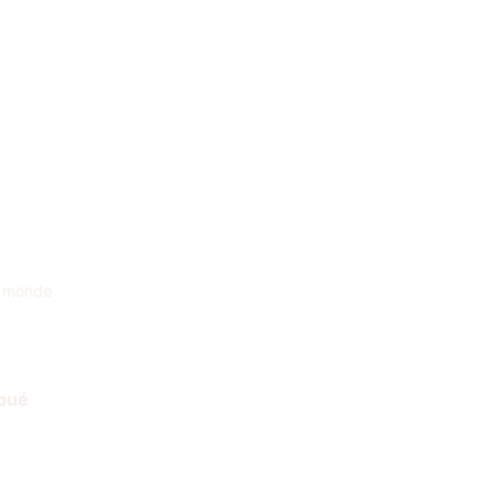
e monde
ibué