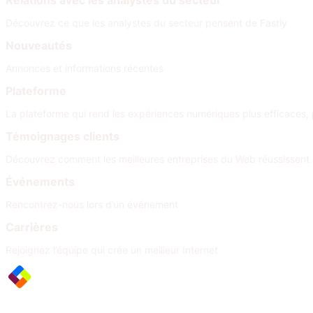
Relations avec les analystes du secteur
Découvrez ce que les analystes du secteur pensent de Fastly
Nouveautés
Annonces et informations récentes
Plateforme
La plateforme qui rend les expériences numériques plus efficaces, 
Témoignages clients
Découvrez comment les meilleures entreprises du Web réussissent
Événements
Rencontrez-nous lors d’un événement
Carrières
Rejoignez l’équipe qui crée un meilleur Internet