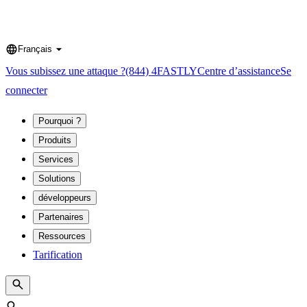
Français
Language
Vous subissez une attaque ?
(844) 4FASTLY
Centre d’assistance
Se
connecter
Pourquoi ?
Produits
Services
Solutions
développeurs
Partenaires
Ressources
Tarification