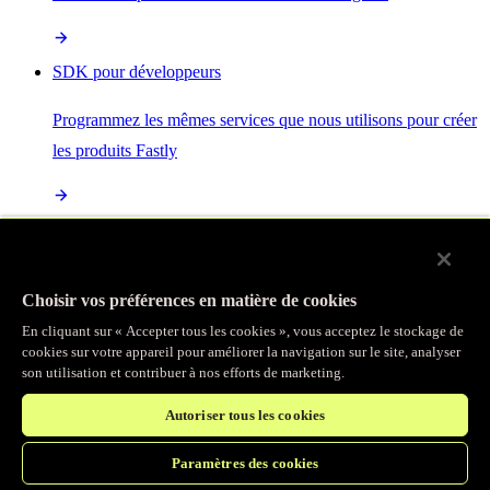
SDK pour développeurs
Programmez les mêmes services que nous utilisons pour créer
les produits Fastly
Enterprise Serverless
La plus puissante de toutes les plateformes sans serveur, basée
Choisir vos préférences en matière de cookies
sur des normes ouvertes et intégrée à la suite complète de
En cliquant sur « Accepter tous les cookies », vous acceptez le stockage de
produits Fastly
cookies sur votre appareil pour améliorer la navigation sur le site, analyser
son utilisation et contribuer à nos efforts de marketing.
Autoriser tous les cookies
IA
Paramètres des cookies
Accélérez vos charges de travail d’IA et gagnez en efficacité