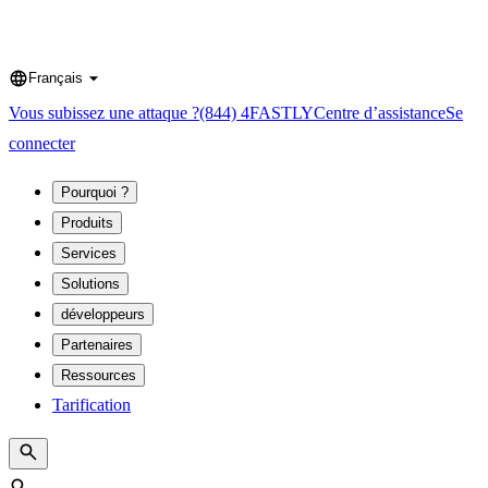
Français
Language
Vous subissez une attaque ?
(844) 4FASTLY
Centre d’assistance
Se
connecter
Pourquoi ?
Produits
Services
Solutions
développeurs
Partenaires
Ressources
Tarification