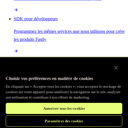
SDK pour développeurs
Programmez les mêmes services que nous utilisons pour créer
les produits Fastly
Enterprise Serverless
La plus puissante de toutes les plateformes sans serveur, basée
Choisir vos préférences en matière de cookies
sur des normes ouvertes et intégrée à la suite complète de
En cliquant sur « Accepter tous les cookies », vous acceptez le stockage de
produits Fastly
cookies sur votre appareil pour améliorer la navigation sur le site, analyser
son utilisation et contribuer à nos efforts de marketing.
Autoriser tous les cookies
IA
Paramètres des cookies
Accélérez vos charges de travail d’IA et gagnez en efficacité