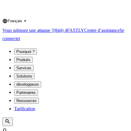
Français
Language
Vous subissez une attaque ?
(844) 4FASTLY
Centre d’assistance
Se
connecter
Pourquoi ?
Produits
Services
Solutions
développeurs
Partenaires
Ressources
Tarification