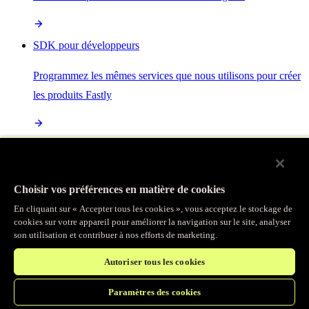
SDK pour développeurs
Programmez les mêmes services que nous utilisons pour créer
les produits Fastly
Enterprise Serverless
La plus puissante de toutes les plateformes sans serveur, basée
Choisir vos préférences en matière de cookies
sur des normes ouvertes et intégrée à la suite complète de
En cliquant sur « Accepter tous les cookies », vous acceptez le stockage de
produits Fastly
cookies sur votre appareil pour améliorer la navigation sur le site, analyser
son utilisation et contribuer à nos efforts de marketing.
Autoriser tous les cookies
IA
Paramètres des cookies
Accélérez vos charges de travail d’IA et gagnez en efficacité