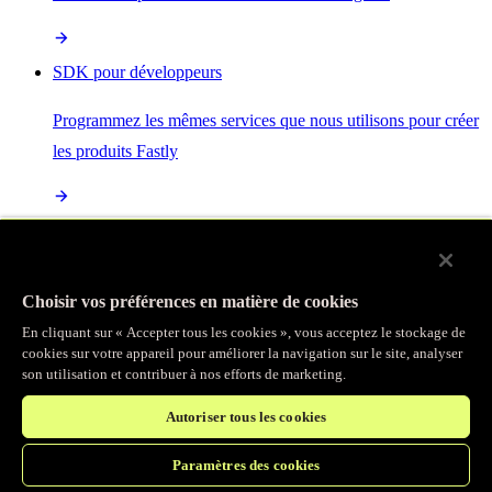
SDK pour développeurs
Programmez les mêmes services que nous utilisons pour créer
les produits Fastly
Enterprise Serverless
La plus puissante de toutes les plateformes sans serveur, basée
Choisir vos préférences en matière de cookies
sur des normes ouvertes et intégrée à la suite complète de
En cliquant sur « Accepter tous les cookies », vous acceptez le stockage de
produits Fastly
cookies sur votre appareil pour améliorer la navigation sur le site, analyser
son utilisation et contribuer à nos efforts de marketing.
Autoriser tous les cookies
IA
Paramètres des cookies
Accélérez vos charges de travail d’IA et gagnez en efficacité