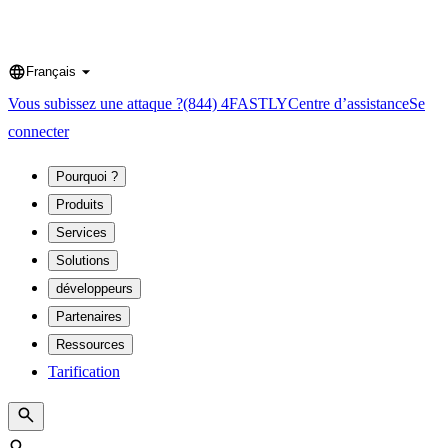
Français
Language
Vous subissez une attaque ?
(844) 4FASTLY
Centre d’assistance
Se
connecter
Pourquoi ?
Produits
Services
Solutions
développeurs
Partenaires
Ressources
Tarification